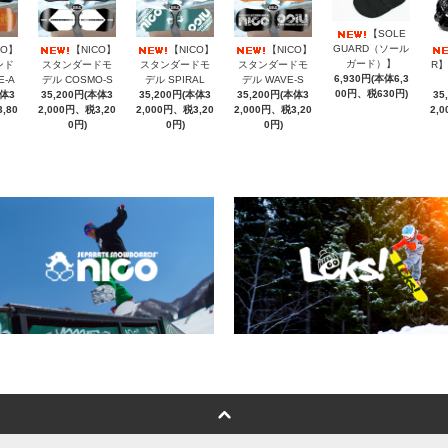
【SOLE
GUARD（ソール
CO】
【NICO】
【NICO】
【NICO】
ガード）】
ンド
スタンダードモ
スタンダードモ
スタンダードモ
R】
6,930円(本体6,3
E-A
デル COSMO-S
デル SPIRAL
デル WAVE-S
00円、税630円)
本体3
35,200円(本体3
35,200円(本体3
35,200円(本体3
35
,80
2,000円、税3,20
2,000円、税3,20
2,000円、税3,20
2,
0円)
0円)
0円)