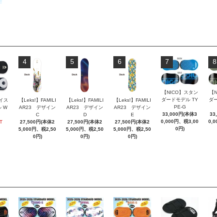
4
5
6
7
8
【NICO】スタン
【
ダードモデル TY
ダー
イス
【Leks!】FAMILI
【Leks!】FAMILI
【Leks!】FAMILI
PE-G
 W
AR23 デザイン
AR23 デザイン
AR23 デザイン
33,000円(本体3
33
C
D
E
0,000円、税3,00
0,
T
27,500円(本体2
27,500円(本体2
27,500円(本体2
0円)
5,000円、税2,50
5,000円、税2,50
5,000円、税2,50
0円)
0円)
0円)