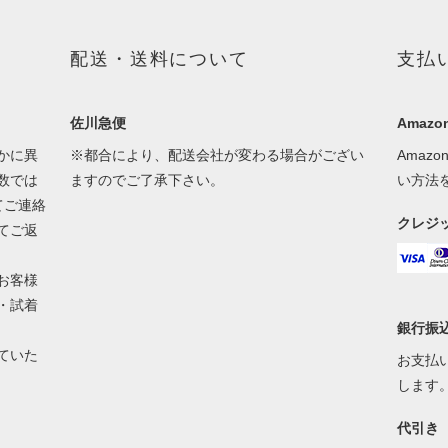
配送・送料について
支払
佐川急便
Amazon
かに異
※都合により、配送会社が変わる場合がござい
Amaz
数では
ますのでご了承下さい。
い方法
てご連絡
クレジ
てご返
お客様
・試着
銀行振
ていた
お支払
します
代引き