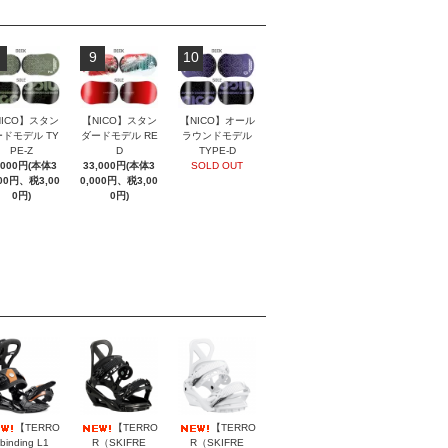
9
10
NICO】スタン
【NICO】スタン
【NICO】オール
ドモデル TY
ダードモデル RE
ラウンドモデル
PE-Z
D
TYPE-D
,000円(本体3
33,000円(本体3
SOLD OUT
000円、税3,00
0,000円、税3,00
0円)
0円)
【TERRO
【TERRO
【TERRO
binding L1
R（SKIFRE
R（SKIFRE