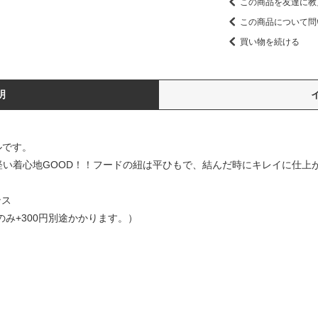
この商品を友達に教
この商品について問
買い物を続ける
明
ルです。
軽い着心地GOOD！！フードの紐は平ひもで、結んだ時にキレイに仕上
ンス
ズのみ+300円別途かかります。）