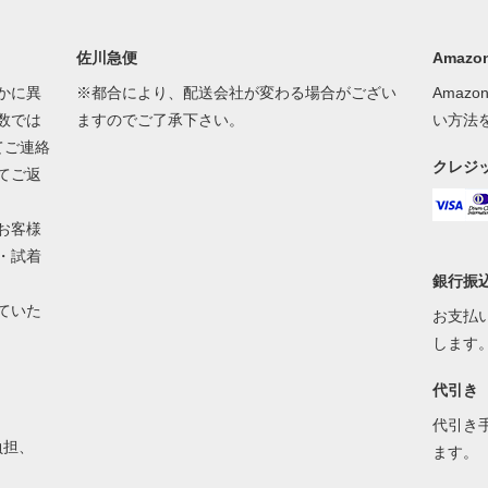
佐川急便
Amazon
かに異
※都合により、配送会社が変わる場合がござい
Amaz
数では
ますのでご了承下さい。
い方法
てご連絡
クレジ
てご返
お客様
・試着
銀行振
ていた
お支払
します
代引き
代引き
負担、
ます。