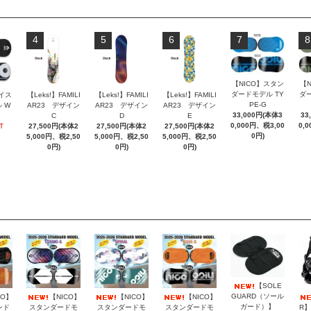
4
5
6
7
8
【NICO】スタン
【
ダードモデル TY
ダー
イス
【Leks!】FAMILI
【Leks!】FAMILI
【Leks!】FAMILI
PE-G
 W
AR23 デザイン
AR23 デザイン
AR23 デザイン
33,000円(本体3
33
C
D
E
0,000円、税3,00
0,
T
27,500円(本体2
27,500円(本体2
27,500円(本体2
0円)
5,000円、税2,50
5,000円、税2,50
5,000円、税2,50
0円)
0円)
0円)
【SOLE
GUARD（ソール
CO】
【NICO】
【NICO】
【NICO】
ガード）】
ンド
スタンダードモ
スタンダードモ
スタンダードモ
R】