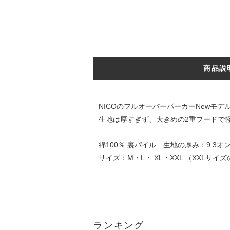
商品説
NICOのフルオーバーパーカーNewモデ
生地は厚すぎず、大きめの2重フードで
綿100％ 裏パイル 生地の厚み：9.3オ
サイズ：M・L・ XL・XXL （XXLサイ
ランキング