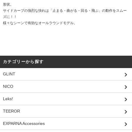
形状。
サイドカーブの強烈な抉れは「止まる・曲がる・回る・飛ぶ」の動作をスムー
ズに！！
様々なシーンで有効なオールラウンドモデル。
カテゴリーから探す
GLINT
NICO
Leks!
TEEROR
EXPARNA Accessories